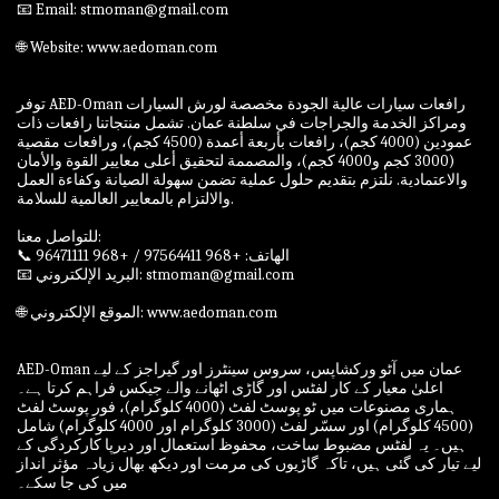
📧 Email: stmoman@gmail.com
🌐 Website: www.aedoman.com
توفر AED-Oman رافعات سيارات عالية الجودة مخصصة لورش السيارات
ومراكز الخدمة والجراجات في سلطنة عمان. تشمل منتجاتنا رافعات ذات
عمودين (4000 كجم)، رافعات بأربعة أعمدة (4500 كجم)، ورافعات مقصية
(3000 كجم و4000 كجم)، والمصممة لتحقيق أعلى معايير القوة والأمان
والاعتمادية. نلتزم بتقديم حلول عملية تضمن سهولة الصيانة وكفاءة العمل
والالتزام بالمعايير العالمية للسلامة.
للتواصل معنا:
📞 الهاتف: +968 97564411 / +968 96471111
📧 البريد الإلكتروني: stmoman@gmail.com
🌐 الموقع الإلكتروني: www.aedoman.com
AED-Oman عمان میں آٹو ورکشاپس، سروس سینٹرز اور گیراجز کے لیے
اعلیٰ معیار کے کار لفٹس اور گاڑی اٹھانے والے جیکس فراہم کرتا ہے۔
ہماری مصنوعات میں ٹو پوسٹ لفٹ (4000 کلوگرام)، فور پوسٹ لفٹ
(4500 کلوگرام) اور سسّر لفٹ (3000 کلوگرام اور 4000 کلوگرام) شامل
ہیں۔ یہ لفٹس مضبوط ساخت، محفوظ استعمال اور دیرپا کارکردگی کے
لیے تیار کی گئی ہیں، تاکہ گاڑیوں کی مرمت اور دیکھ بھال زیادہ مؤثر انداز
میں کی جا سکے۔