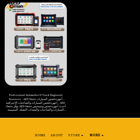
workshops, ensuring accuracy, efficiency, and
a reliable range of medium and offline automotive
reliability. ✅ Available Models: THINKCAR
diagnostic scanners designed for professional
THINKDIAG 2 AUTEL MAXICHECK MX808S LAUNCH
workshops, service centers, and technicians.
CRP 919 MAX XTOOL PS70 PRO XTOOL ANYSCAN A30M
Our selection includes trusted global brands
✔️ Fast diagnostics ✔️ Multi-brand vehicle
such as AUTEL, LAUNCH, and XTOOL, delivering
coverage ✔️ User-friendly & professional
accurate diagnostics, fast performance, and wide
performance ✔️ Ideal for personal & small garage
vehicle coverage. These diagnostic tools support
use 📞 WhatsApp / Call: +968 9756 4411 | +968 9647
essential functions including fault code reading
1111
and clearing, live data monitoring, system
diagnostics, service resets, and advanced vehicle
analysis — all without the need for constant
internet connectivity. Built for durability and
efficiency, they are ideal for everyday workshop
operations. At AED-Oman, we ensure quality
products, technical support, and dependable
solutions that help automotive professionals
work smarter, faster, and more efficiently. أجهزة
فحص السيارات المتوسطة وبدون اتصال – AED-Oman
توفر AED-Oman مجموعة متميزة من أجهزة فحص
السيارات المتوسطة وبدون اتصال بالإنترنت
والمخصصة لورش السيارات ومراكز الخدمة والفنيين
المحترفين. تشمل مجموعتنا علامات عالمية موثوقة
مثل AUTEL وLAUNCH وXTOOL، والتي تتميز بالدقة
العالية وسهولة الاستخدام وتغطية واسعة لمختلف
أنواع المركبات. تدعم هذه الأجهزة قراءة ومسح
الأعطال، عرض البيانات الحية، فحص أنظمة السيارة،
تصفير لمبات الصيانة، ووظائف تشخيص متقدمة دون
الحاجة لاتصال دائم بالإنترنت. كما تم تصميمها لتحمل
Professional Automotive & Truck Diagnostic
بيئة العمل القاسية وتلبية متطلبات الاستخدام اليومي.
Scanners – AED-Oman أجهزة فحص السيارات
في AED-Oman، نلتزم بتقديم حلول موثوقة، ومنتجات
أجهزة فحص السيارات والشاحنات الاحترافية – AED-
والشاحنات الاحترافية – AED-Oman
عالية الجودة، ودعم فني يواكب احتياجات قطاع
Oman توفّر AED-Oman أحدث أجهزة فحص وتشخيص
السيارات في سلطنة عمان.
السيارات والشاحنات والمعدات الثقيلة، المصممة
لتلبية احتياجات ورش السيارات، مراكز الصيانة،
وشركات الأساطيل في سلطنة عُمان. نقدّم مجموعة
متكاملة من أجهزة الفحص الاحترافية والمتصلة
بالإنترنت، تشمل أجهزة فحص السيارات الخفيفة،
الأنظمة المتقدمة (ADAS)، وأجهزة فحص الشاحنات
والمعدات الثقيلة، من علامات عالمية موثوقة مثل
LAUNCH، AUTEL، THINKCAR، FCAR. تشمل حلولنا:
HOME
ABOUT
STORE
MORE
فحص أعطال المحركات والأنظمة الإلكترونية برمجة