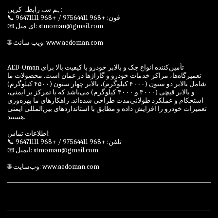
ہم سے رابطہ کریں:
📞 فون: +968 97564411 / +968 96471111
📧 ای میل: stmoman@gmail.com
🌐 ویب سائٹ: www.aedoman.com
AED-Oman تأمین‌کننده انواع جک و بالابر خودرو با کیفیت بالا برای
تعمیرگاه‌ها، مراکز خدمات خودرو و گاراژها در عمان است. محصولات ما
شامل بالابر دو ستون (۴۰۰۰ کیلوگرم)، بالابر چهار ستون (۴۵۰۰ کیلوگرم)
و بالابر قیچی (۳۰۰۰ و ۴۰۰۰ کیلوگرم) می‌باشد که با تمرکز بر ایمنی،
استحکام و عملکرد طولانی‌مدت طراحی شده‌اند. راهکارهای ما بهره‌وری
تعمیرات خودرو را افزایش داده و مطابق با استانداردهای بین‌المللی ایمنی
هستند.
اطلاعات تماس:
📞 تلفن: +968 97564411 / +968 96471111
📧 ایمیل: stmoman@gmail.com
🌐 وب‌سایت: www.aedoman.com