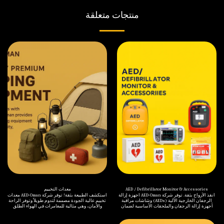
منتجات متعلقة
AED / Defibrillator Monitor & Accessories
معدات التخييم
أنقذ الأرواح بثقة. توفر شركة AED-Oman أجهزة إزالة
استكشف الطبيعة بثقة! توفر شركة AED-Oman معدات
الرجفان الخارجية الآلية (AEDs) وشاشات مراقبة
تخييم عالية الجودة مصممة لتدوم طويلاً وتوفر الراحة
أجهزة إزالة الرجفان والملحقات الأساسية لضمان
والأمان، وهي مثالية للمغامرات في الهواء الطلق
الجاهزية في جميع حالات الطوارئ. في AED-Oman،
والعمليات الميدانية والاستعداد لحالات الطوارئ. في
نلتزم بإنقاذ الأرواح من خلال توفير أجهزة إزالة
AED-Oman، نقدم مجموعة كاملة من معدات التخييم
الرجفان الخارجية الآلية عالية الأداء وشاشات مراقبة
والأنشطة الخارجية، بدءًا من الخيام وأكياس النوم