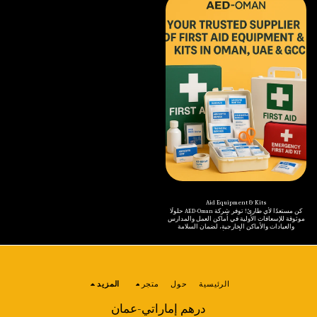
أجهزة إزالة الرجفان والملحقات ذات الصلة
المتينة وصولاً إلى الإضاءة المحمولة وأدوات الطبخ
للمستشفيات والعيادات والشركات والمرافق العامة
وملحقات السلامة. نختار منتجاتنا بعناية فائقة لأدائها
في سلطنة عمان والإمارات العربية المتحدة ودول
القوي وموثوقيتها وجودتها العالية، مما يضمن جاهزية
مجلس التعاون الخليجي. تشمل مجموعتنا: أجهزة إزالة
المحترفين والمغامرين لأي ظرف. سواءً كان ذلك
الرجفان الخارجية الآلية بالكامل وشبه الآلية،
للتخييم الترفيهي أو الدفاع المدني أو الاستخدام في
وشاشات مراقبة أجهزة إزالة الرجفان للاستخدام
حالات الطوارئ، توفر AED-Oman معدات موثوقة من
الطبي والطوارئ، وأقطاب كهربائية، وبطاريات،
أفضل العلامات التجارية العالمية لتلبية أعلى معايير
وحوامل جدارية، وخزائن، ولوحات إرشادية، وأجهزة
السلامة والراحة.
التغذية الراجعة للإنعاش القلبي الرئوي ووحدات
تدريب للبرامج التعليمية. يتم اختيار كل جهاز بعناية
فائقة لسرعته وموثوقيته وتوافقه مع المعايير الدولية
(AHA / CE / FDA) - مما يضمن الاستجابة الفورية في
حالات توقف القلب المفاجئ. كما توفر AED-Oman
خدمات التركيب والتدريب ودعم ما بعد البيع، مما يمكّن
المؤسسات والأفراد من الاستجابة بفعالية عندما يكون
لكل ثانية أهميتها.
Aid Equipment & Kits
كن مستعدًا لأي طارئ! توفر شركة AED-Oman حلولًا
موثوقة للإسعافات الأولية في أماكن العمل والمدارس
والعيادات والأماكن الخارجية، لضمان السلامة
والاستجابة السريعة في أشد الأوقات حاجةً. في AED-
Oman، نوفر مجموعة متكاملة من معدات ومستلزمات
الإسعافات الأولية المصممة لتلبية معايير السلامة
الدولية والمتطلبات الإقليمية في سلطنة عُمان
والإمارات العربية المتحدة ودول مجلس التعاون
الخليجي.
الرئيسية
حول
متجر
المزيد
درهم إماراتي-عمان