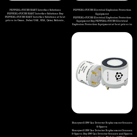
PEPPERL+FUCHS HART Interface Solutions
PEPPERL+FUCHS Electrical Explosion Protection
PEPPERL+FUCHS HART Interface Solutions Buy
Equipment
PEPPERL+FUCHS HART Interface Solutions at best
PEPPERL+FUCHS Electrical Explosion Protection
prices in Oman , Dubai UAE , KSA , Qatar, Bahrain ,
Equipment Buy PEPPERL+FUCHS Electrical
Kuwait , Jordan , Yemen , Iraq and all Middle
Explosion Protection Equipment at best prices in
Eastern countries. Categories of PEPPERL+FUCHS
Oman , Dubai UAE , KSA , Qatar, Bahrain , Kuwait ,
HART Interface Solutions are mentioned below: K-
Jordan , Yemen , Iraq and all Middle Eastern
System HIS H-System HIS Accessories
countries. Categories of PEPPERL+FUCHS
Electrical Explosion Protection Equipment are
mentioned below: Terminal and Junction Boxes
(Ex e, Ex i, Ex op) Terminal and Junction Boxes (Ex
d) Control Units (Ex e) Control Units (Ex d)
Control Stations (Ex e) Control Stations (Ex d)
Control and Distribution Panels (Ex d) Control
and Distribution Panels (Ex de) Switch
Disconnectors and Safety Switches (Ex e) Switch
Disconnectors (Ex d) Cable Glands and
Accessories (Ex d, Ex e, Ex i) Enclosures (Ex d, Ex
e) Signaling Devices and Other Products (Ex d, Ex
e) Plugs and Sockets (Ex de)
Honeywell BW Gas Detector Replacement Sensors
& Spares
Honeywell BW Gas Detector Replacement Sensors
& Spares Buy BW Gas Detector Sensors and Spares
at best prices in Oman. Models of BW Gas