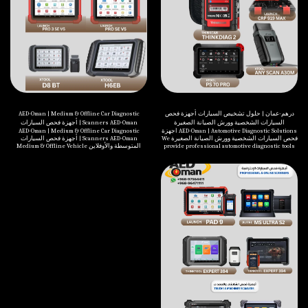
درهم-عمان | حلول تشخيص السيارات أجهزة فحص
AED-Oman | Medium & Offline Car Diagnostic
السيارات الشخصية وورش الصيانة الصغيرة
Scanners AED-Oman | أجهزة فحص السيارات
AED-Oman | Automotive Diagnostic Solutions أجهزة
AED-Oman | Medium & Offline Car Diagnostic
المتوسطة والأوفلاين
فحص السيارات الشخصية وورش الصيانة الصغيرة We
Scanners AED-Oman | أجهزة فحص السيارات
provide professional automotive diagnostic tools
المتوسطة والأوفلاين Medium & Offline Vehicle
Diagnostic Scanners – AED-Oman AED-Oman offers
suitable for personal use, small garages, and
a reliable range of medium and offline automotive
workshops, ensuring accuracy, efficiency, and
diagnostic scanners designed for professional
reliability. ✅ Available Models: THINKCAR
workshops, service centers, and technicians.
THINKDIAG 2 AUTEL MAXICHECK MX808S LAUNCH
Our selection includes trusted global brands
CRP 919 MAX XTOOL PS70 PRO XTOOL ANYSCAN A30M
such as AUTEL, LAUNCH, and XTOOL, delivering
✔️ Fast diagnostics ✔️ Multi-brand vehicle
accurate diagnostics, fast performance, and wide
coverage ✔️ User-friendly & professional
vehicle coverage. These diagnostic tools support
performance ✔️ Ideal for personal & small garage
essential functions including fault code reading
use 📞 WhatsApp / Call: +968 9756 4411 | +968 9647
and clearing, live data monitoring, system
1111
diagnostics, service resets, and advanced vehicle
analysis — all without the need for constant
internet connectivity. Built for durability and
efficiency, they are ideal for everyday workshop
operations. At AED-Oman, we ensure quality
products, technical support, and dependable
solutions that help automotive professionals
work smarter, faster, and more efficiently. أجهزة
فحص السيارات المتوسطة وبدون اتصال – AED-Oman
توفر AED-Oman مجموعة متميزة من أجهزة فحص
السيارات المتوسطة وبدون اتصال بالإنترنت