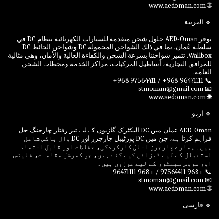
توفر AED-Oman حلول شحن متقدمة للسيارات الكهربائية بنظام DC في
سلطنة عُمان، بما في ذلك الشواحن المحمولة DC وشواحن الحائط DC
Wallbox. تتميز شواحننا بسرعة الشحن والكفاءة العالية والأمان، وهي مثالية
للمرافق التجارية، أساطيل المركبات، مراكز الخدمة ومحطات الشحن
AED-Oman عمان میں DC الیکٹرک گاڑیوں کے لیے تیز رفتار چارجنگ حل
فراہم کرتا ہے، جن میں DC پورٹیبل چارجرز اور DC وال باکس شامل
ہیں۔ ہمارے چارجرز اعلیٰ کارکردگی، حفاظت اور قابل اعتماد
استعمال کے لیے ڈیزائن کیے گئے ہیں، جو کمرشل مقامات، فلیٹس