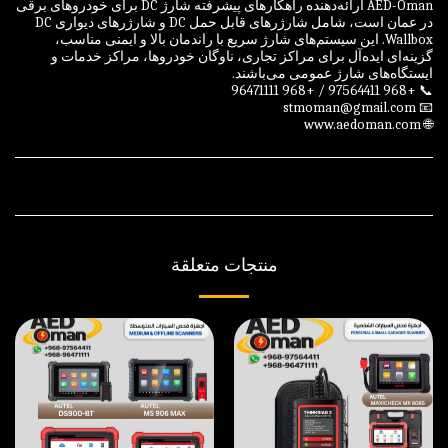
AED-Oman ارائه‌دهنده راهکارهای پیشرفته شارژ DC برای خودروهای برقی
در عمان است، شامل شارژرهای قابل حمل DC و شارژرهای دیواری DC
Wallbox. این سیستم‌های شارژ سریع با راندمان بالا و ایمنی مناسب،
گزینه‌ای ایده‌آل برای مراکز تجاری، ناوگان خودروها، مراکز خدمات و
🌐 www.aedoman.com
منتجات متعلقة